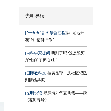
光明导读
["十五五"新图景新征程]
从"遍地开
花"到"精耕细作"
[向科学家提问]
听到了吗?这是银河
深处的"宇宙心跳"!
[国际教科文]
拉美足球：从社区记忆
到情感共振
[光明悦读]
寻踪海外华夏典籍——读
《瀛海寻珍》