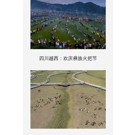
四川越西：欢庆彝族火把节