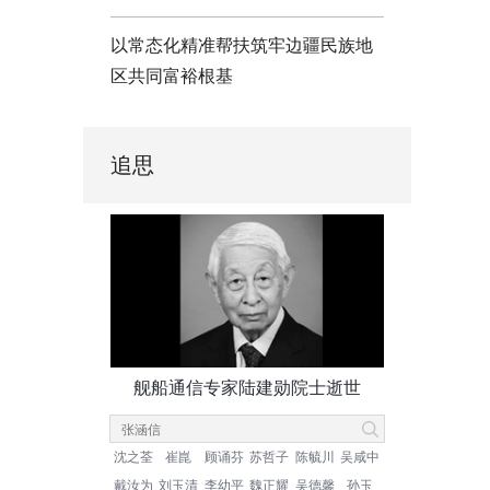
以常态化精准帮扶筑牢边疆民族地
区共同富裕根基
追思
舰船通信专家陆建勋院士逝世
沈之荃
崔崑
顾诵芬
苏哲子
陈毓川
吴咸中
戴汝为
刘玉清
李幼平
魏正耀
吴德馨
孙玉