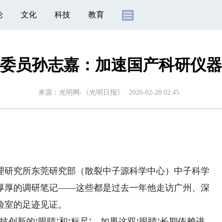
论
文化
科技
教育
委员孙志嘉：加速国产科研仪器
来源：
光明网-《光明日报》
2026-02-28 02:45
研究所东莞研究部（散裂中子源科学中心）中子科学
厚厚的调研笔记——这些都是过去一年他走访广州、深
验室的足迹见证。
新的‘眼睛’和‘标尺’。如果这双‘眼睛’长期依赖进