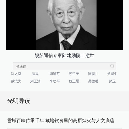
舰船通信专家陆建勋院士逝世
沈之荃
崔崑
顾诵芬
苏哲子
陈毓川
吴咸中
戴汝为
刘玉清
李幼平
魏正耀
吴德馨
孙玉
光明导读
雪域百味传承千年 藏地饮食里的高原烟火与人文底蕴