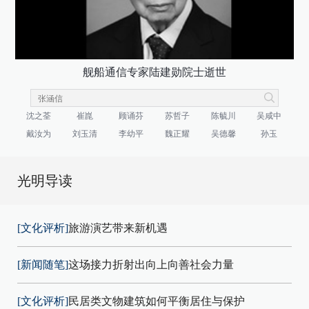
舰船通信专家陆建勋院士逝世
沈之荃
崔崑
顾诵芬
苏哲子
陈毓川
吴咸中
戴汝为
刘玉清
李幼平
魏正耀
吴德馨
孙玉
光明导读
[文化评析]
旅游演艺带来新机遇
[新闻随笔]
这场接力折射出向上向善社会力量
[文化评析]
民居类文物建筑如何平衡居住与保护