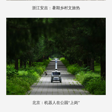
浙江安吉：暑期乡村文旅热
北京：机器人在公园“上岗”