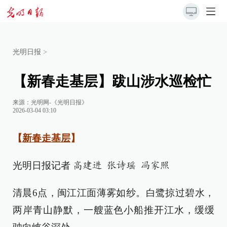
光明日报
>
【新春走基层】跋山涉水巡检忙
来源：
光明网-《光明日报》
2026-03-04 03:10
【
新春走基层
】
光明日报记者
高建进 张诗瑶 冯家照
清晨6点，闽江江面薄雾如纱。白鹭掠过碧水，
两岸青山静默，一艘蓝色小船推开江水，缓缓