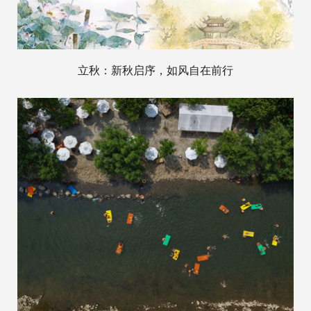
立秋：新秋启序，如风自在前行