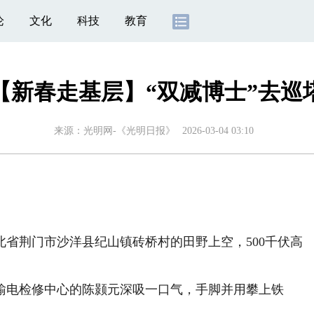
论
文化
科技
教育
【新春走基层】“双减博士”去巡
来源：
光明网-《光明日报》
2026-03-04 03:10
荆门市沙洋县纪山镇砖桥村的田野上空，500千伏高
电检修中心的陈颢元深吸一口气，手脚并用攀上铁