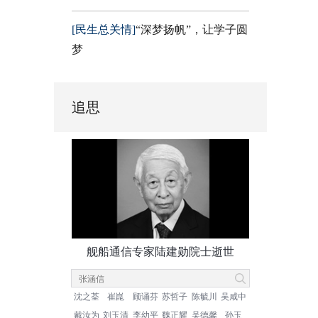
[民生总关情]
“深梦扬帆”，让学子圆
梦
追思
舰船通信专家陆建勋院士逝世
沈之荃
崔崑
顾诵芬
苏哲子
陈毓川
吴咸中
戴汝为
刘玉清
李幼平
魏正耀
吴德馨
孙玉