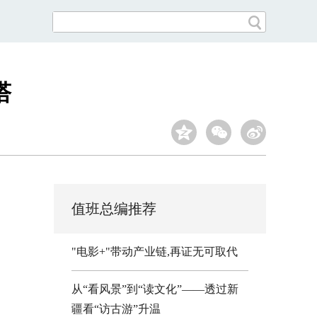
塔
值班总编推荐
"电影+"带动产业链,再证无可取代
从“看风景”到“读文化”——透过新
疆看“访古游”升温