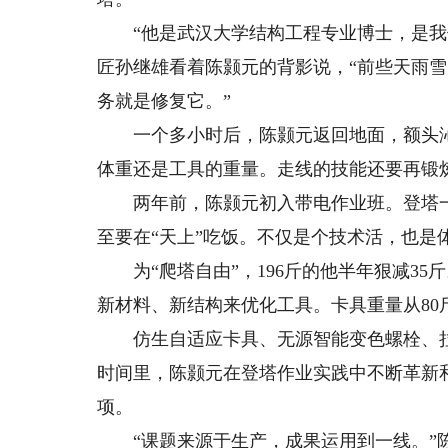
“他是武汉大学结构工程专业博士，是我们
匠孙继雄看着陈颢元的背影说，“前些天雨
务就是修复它。”
一个多小时后，陈颢元返回地面，额头沁
体重还是工具的重量。走线的技能还要再锻
两年前，陈颢元初入带电作业班。登塔一
至要在“天上”吃饭。不仅是个技术活，也是
为“爬塔自由”，196斤的他半年狠减35
新材料、新结构来优化工具。卡具重量从80斤
仿生自适应卡具、无源智能变色螺栓、拉
时间里，陈颢元在登塔作业实践中不断革新和
项。
“课题来源于生产，成果运用到一线。”陈