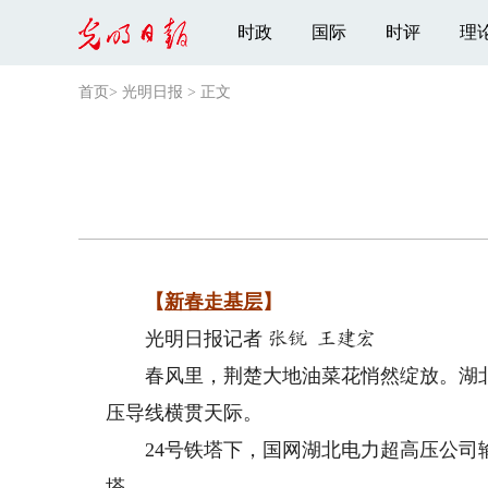
时政
国际
时评
理
首页
>
光明日报
>
正文
【
新春走基层
】
光明日报记者
张锐 王建宏
春风里，荆楚大地油菜花悄然绽放。湖北省
压导线横贯天际。
24号铁塔下，国网湖北电力超高压公司输
塔。