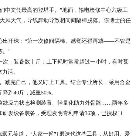
中文凭最高的登塔手。”地面，输电检修中心六级工
雪大风天气，导线舞动导致相间间隔棒脱落。陈博士的任
出汗珠：“第一次修间隔棒。感觉还得再减——不管是
炼。”
次，装备数十斤；上下耗时常常超过一小时，有时甚
体力活。
斤。减完自己，他又盯上工具。结合专业所长，采用合金
降到40斤，减重50%。
线应力状态检测装置、轻量化助力外骨骼……两年多
研发设备装备，受理发明专利申请36项，已授权11
颢元笑道，“大家一起打磨迭代这些工具，从好用、爱