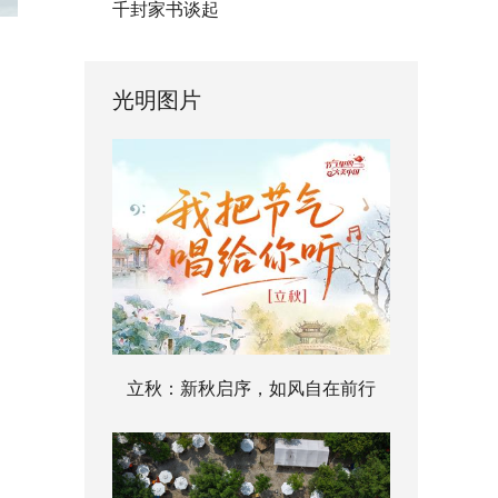
千封家书谈起
光明图片
立秋：新秋启序，如风自在前行