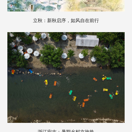
立秋：新秋启序，如风自在前行
浙江安吉：暑期乡村文旅热