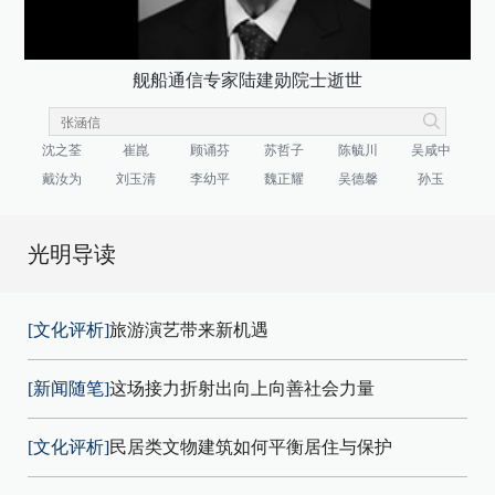
舰船通信专家陆建勋院士逝世
沈之荃
崔崑
顾诵芬
苏哲子
陈毓川
吴咸中
戴汝为
刘玉清
李幼平
魏正耀
吴德馨
孙玉
光明导读
[文化评析]
旅游演艺带来新机遇
[新闻随笔]
这场接力折射出向上向善社会力量
[文化评析]
民居类文物建筑如何平衡居住与保护