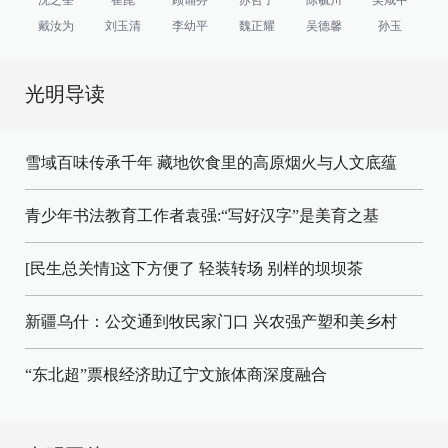
戴汝为
刘玉清
李幼平
魏正耀
吴德馨
孙玉
光明导读
雪域百味传承千年 藏地饮食里的高原烟火与人文底蕴
青少年书法教育工作者袁强:“写好汉字”是美育之基
[民生总关情]这下方便了
轻装转场
别样的坝坝茶
新疆乌什：公交通到牧民家门口
兴农强产塑和美乡村
“东北超”票根经济助辽宁文旅体商深度融合