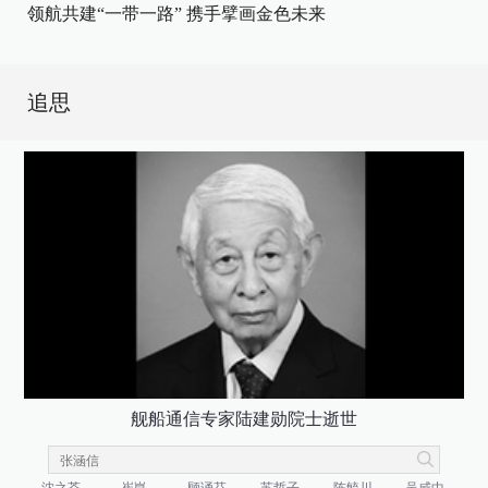
领航共建“一带一路” 携手擘画金色未来
追思
舰船通信专家陆建勋院士逝世
沈之荃
崔崑
顾诵芬
苏哲子
陈毓川
吴咸中