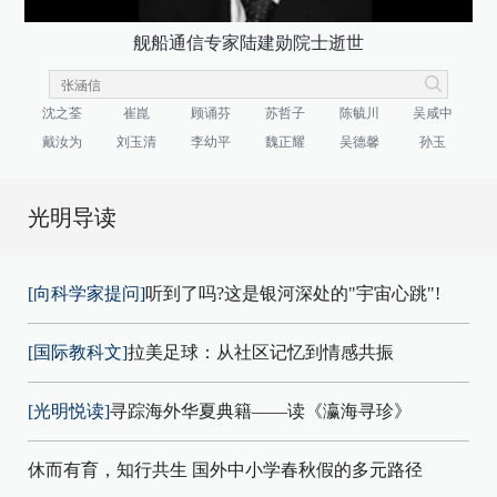
舰船通信专家陆建勋院士逝世
沈之荃
崔崑
顾诵芬
苏哲子
陈毓川
吴咸中
戴汝为
刘玉清
李幼平
魏正耀
吴德馨
孙玉
光明导读
[向科学家提问]
听到了吗?这是银河深处的"宇宙心跳"!
[国际教科文]
拉美足球：从社区记忆到情感共振
[光明悦读]
寻踪海外华夏典籍——读《瀛海寻珍》
休而有育，知行共生 国外中小学春秋假的多元路径