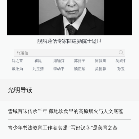
舰船通信专家陆建勋院士逝世
沈之荃
崔崑
顾诵芬
苏哲子
陈毓川
吴咸中
戴汝为
刘玉清
李幼平
魏正耀
吴德馨
孙玉
光明导读
雪域百味传承千年 藏地饮食里的高原烟火与人文底蕴
青少年书法教育工作者袁强:“写好汉字”是美育之基