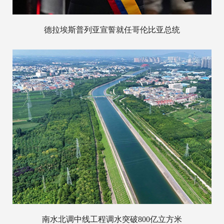
德拉埃斯普列亚宣誓就任哥伦比亚总统
南水北调中线工程调水突破800亿立方米