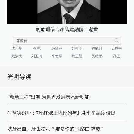
舰船通信专家陆建勋院士逝世
沈之荃
崔崑
顾诵芬
苏哲子
陈毓川
吴咸中
戴汝为
刘玉清
李幼平
魏正耀
吴德馨
孙玉
光明导读
“新新三样”出海 为世界发展增添新动能
牛河梁遗址：7座红烧土坑排列与北斗七星高度相似
洗牙出血、牙齿松动？那是你的口腔在“求救”