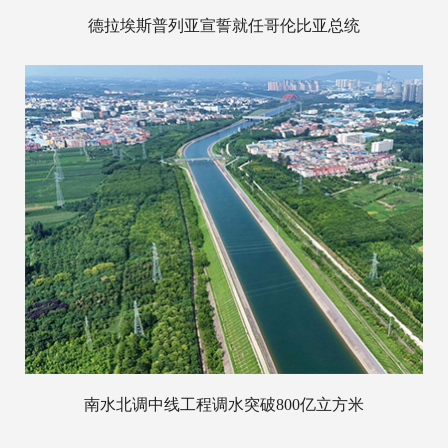
德拉埃斯普列亚宣誓就任哥伦比亚总统
南水北调中线工程调水突破800亿立方米