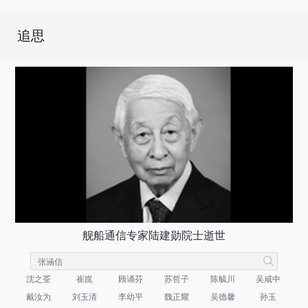
追思
舰船通信专家陆建勋院士逝世
沈之荃
崔崑
顾诵芬
苏哲子
陈毓川
吴咸中
戴汝为
刘玉清
李幼平
魏正耀
吴德馨
孙玉