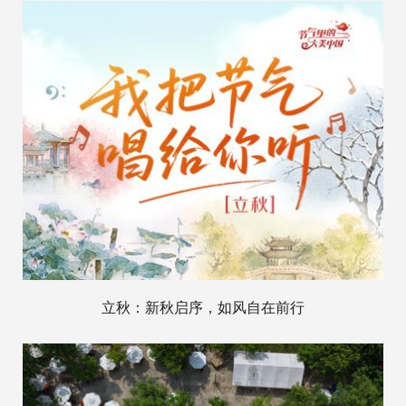
立秋：新秋启序，如风自在前行