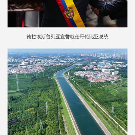
德拉埃斯普列亚宣誓就任哥伦比亚总统