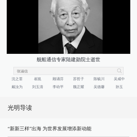
舰船通信专家陆建勋院士逝世
沈之荃
崔崑
顾诵芬
苏哲子
陈毓川
吴咸中
戴汝为
刘玉清
李幼平
魏正耀
吴德馨
孙玉
光明导读
“新新三样”出海 为世界发展增添新动能