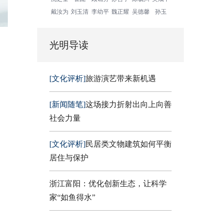
戴汝为
刘玉清
李幼平
魏正耀
吴德馨
孙玉
光明导读
[文化评析]
旅游演艺带来新机遇
[新闻随笔]
这场接力折射出向上向善
社会力量
[文化评析]
民居类文物建筑如何平衡
居住与保护
浙江富阳：优化创新生态，让科学
家“如鱼得水”