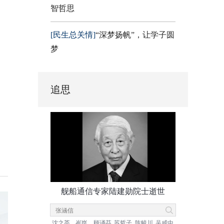
智哲思
[民生总关情]
“深梦扬帆”，让学子圆
梦
追思
舰船通信专家陆建勋院士逝世
沈之荃
崔崑
顾诵芬
苏哲子
陈毓川
吴咸中