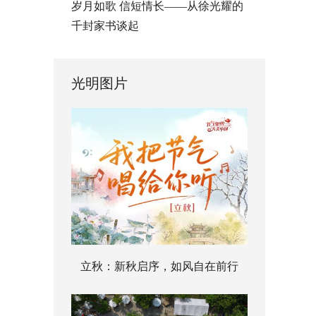
岁月如歌 信短情长——从徐光耀的
千封家书谈起
光明图片
立秋：新秋启序，如风自在前行