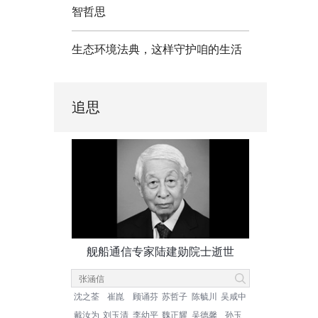
智哲思
生态环境法典，这样守护咱的生活
追思
舰船通信专家陆建勋院士逝世
沈之荃
崔崑
顾诵芬
苏哲子
陈毓川
吴咸中
戴汝为
刘玉清
李幼平
魏正耀
吴德馨
孙玉