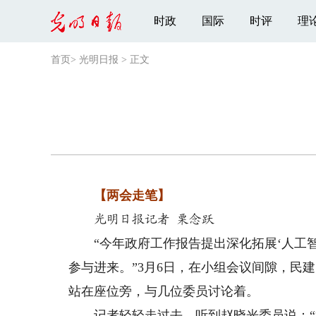
时政
国际
时评
理
首页
>
光明日报
>
正文
【两会走笔】
光明日报记者 栗念跃
“今年政府工作报告提出深化拓展‘人工智
参与进来。”3月6日，在小组会议间隙，民
站在座位旁，与几位委员讨论着。
记者轻轻走过去，听到赵晓光委员说：“