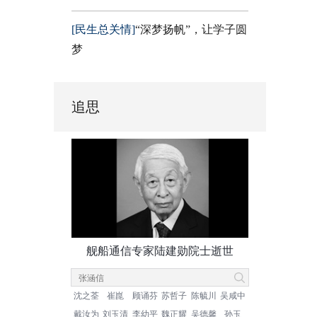
[民生总关情]
“深梦扬帆”，让学子圆
梦
追思
舰船通信专家陆建勋院士逝世
沈之荃
崔崑
顾诵芬
苏哲子
陈毓川
吴咸中
戴汝为
刘玉清
李幼平
魏正耀
吴德馨
孙玉