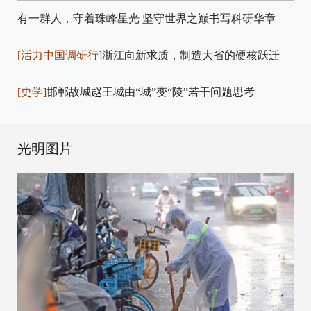
有一群人，守着珠峰星光
坚守世界之巅书写科研华章
[活力中国调研行]
浙江向新求质，制造大省的硬核跃迁
[史学]
邯郸故城赵王城由“城”变“陵”若干问题思考
光明图片