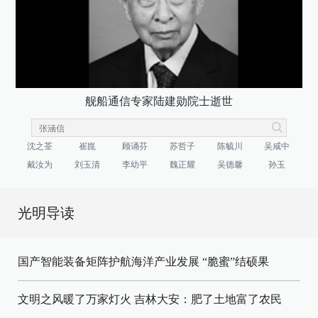
舰船通信专家陆建勋院士逝世
沈之荃
崔崑
顾诵芬
苏哲子
陈毓川
吴咸中
戴汝为
刘玉清
李幼平
魏正耀
吴德馨
孙玉
光明导读
国产智能装备矩阵护航海洋产业发展
“脆蜜”结硕果
文明之风暖了万家灯火
吉林大安：肥了土地富了农民