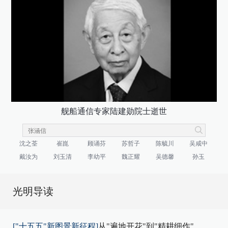
舰船通信专家陆建勋院士逝世
沈之荃
崔崑
顾诵芬
苏哲子
陈毓川
吴咸中
戴汝为
刘玉清
李幼平
魏正耀
吴德馨
孙玉
光明导读
["十五五"新图景新征程]
从"遍地开花"到"精耕细作"