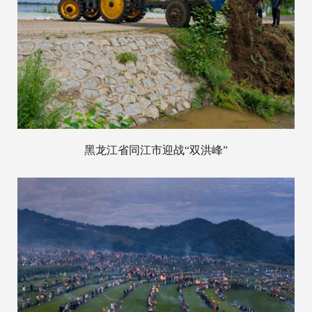
黑龙江省同江市迎战“双洪峰”