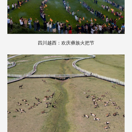
四川越西：欢庆彝族火把节