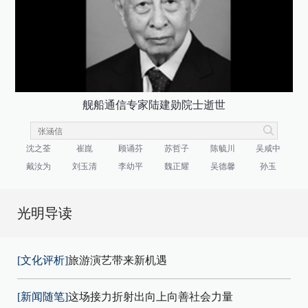
舰船通信专家陆建勋院士逝世
沈之荃
崔崑
顾诵芬
苏哲子
陈毓川
吴咸中
戴汝为
刘玉清
李幼平
魏正耀
吴德馨
孙玉
光明导读
[文化评析]
旅游演艺带来新机遇
[新闻随笔]
这场接力折射出向上向善社会力量