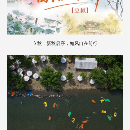
立秋：新秋启序，如风自在前行