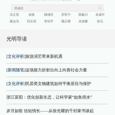
沈之荃
崔崑
顾诵芬
苏哲子
陈毓川
吴咸中
戴汝为
刘玉清
李幼平
魏正耀
吴德馨
孙玉
光明导读
[文化评析]
旅游演艺带来新机遇
[新闻随笔]
这场接力折射出向上向善社会力量
[文化评析]
民居类文物建筑如何平衡居住与保护
浙江富阳：优化创新生态，让科学家“如鱼得水”
岁月如歌 信短情长——从徐光耀的千封家书谈起