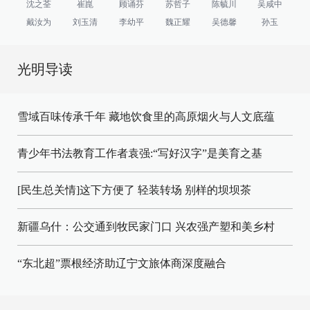
沈之荃
崔崑
顾诵芬
苏哲子
陈毓川
吴咸中
戴汝为
刘玉清
李幼平
魏正耀
吴德馨
孙玉
光明导读
雪域百味传承千年 藏地饮食里的高原烟火与人文底蕴
青少年书法教育工作者袁强:“写好汉字”是美育之基
[民生总关情]这下方便了
轻装转场
别样的坝坝茶
新疆乌什：公交通到牧民家门口
兴农强产塑和美乡村
“东北超”票根经济助辽宁文旅体商深度融合