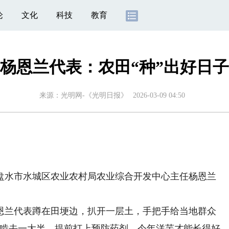
论
文化
科技
教育
杨恩兰代表：农田“种”出好日子
来源：
光明网-《光明日报》
2026-03-09 04:50
水市水城区农业农村局农业综合开发中心主任杨恩兰
兰代表蹲在田埂边，扒开一层土，手把手给当地群众
被啃去一大半。提前打上预防药剂，今年洋芋才能长得好