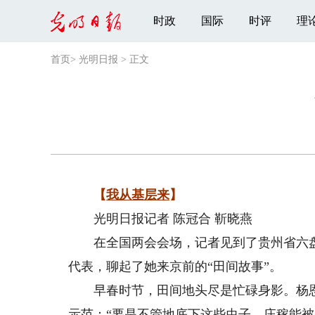
时政
国际
时评
理
首页
>
光明日报
>
正文
【
我从基层来
】
光明日报记者 陈冠合 靳晓燕
在全国两会会场，记者见到了贵州省六盘
代表，聊起了她来京前的“田间故事”。
早春时节，田间地头尽是忙碌身影。杨恩
示范：“要是不管地底下这些虫子，庄稼能