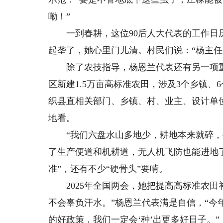
嘞！”
一到春耕，这位90后人大代表的工作日历
起垄了，她心里门儿清。村民们说：“杨主任
除了农技指导，杨恩兰代表还有另一项重要
区新建1.5万亩高标准农田，涉及3个乡镇、
织县直相关部门、乡镇、村、业主、设计单
地看。
“我们六盘水山多地少，耕地本来就碎，得
了生产便道和机耕道，无人机飞防也能进地
准”，还有不少“硬骨头”要啃。
2025年全国两会，她把提高高标准农田
不会辜负汗水。”杨恩兰代表满是自信，“
的好政策，我们一定会‘种’出更多好日子。”