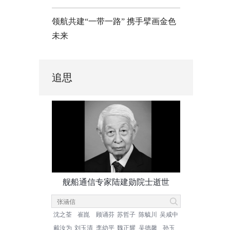
领航共建“一带一路” 携手擘画金色
未来
追思
舰船通信专家陆建勋院士逝世
沈之荃
崔崑
顾诵芬
苏哲子
陈毓川
吴咸中
戴汝为
刘玉清
李幼平
魏正耀
吴德馨
孙玉