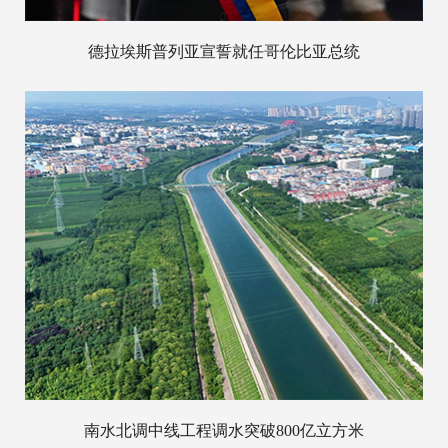
德拉埃斯普列亚宣誓就任哥伦比亚总统
南水北调中线工程调水突破800亿立方米