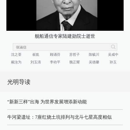
舰船通信专家陆建勋院士逝世
沈之荃
崔崑
顾诵芬
苏哲子
陈毓川
吴咸中
戴汝为
刘玉清
李幼平
魏正耀
吴德馨
孙玉
光明导读
“新新三样”出海 为世界发展增添新动能
牛河梁遗址：7座红烧土坑排列与北斗七星高度相似