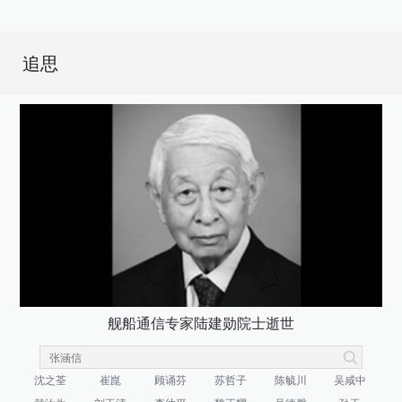
追思
舰船通信专家陆建勋院士逝世
沈之荃
崔崑
顾诵芬
苏哲子
陈毓川
吴咸中