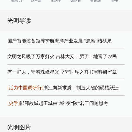
戴汝为
刘玉清
李幼平
魏正耀
吴德馨
孙玉
光明导读
国产智能装备矩阵护航海洋产业发展
“脆蜜”结硕果
文明之风暖了万家灯火
吉林大安：肥了土地富了农民
有一群人，守着珠峰星光
坚守世界之巅书写科研华章
[活力中国调研行]
浙江向新求质，制造大省的硬核跃迁
[史学]
邯郸故城赵王城由“城”变“陵”若干问题思考
光明图片