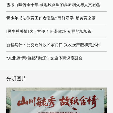
雪域百味传承千年 藏地饮食里的高原烟火与人文底蕴
青少年书法教育工作者袁强:“写好汉字”是美育之基
[民生总关情]这下方便了
轻装转场
别样的坝坝茶
新疆乌什：公交通到牧民家门口
兴农强产塑和美乡村
“东北超”票根经济助辽宁文旅体商深度融合
光明图片