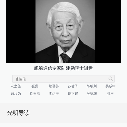
舰船通信专家陆建勋院士逝世
沈之荃
崔崑
顾诵芬
苏哲子
陈毓川
吴咸中
戴汝为
刘玉清
李幼平
魏正耀
吴德馨
孙玉
光明导读