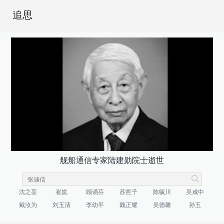
追思
舰船通信专家陆建勋院士逝世
沈之荃
崔崑
顾诵芬
苏哲子
陈毓川
吴咸中
戴汝为
刘玉清
李幼平
魏正耀
吴德馨
孙玉