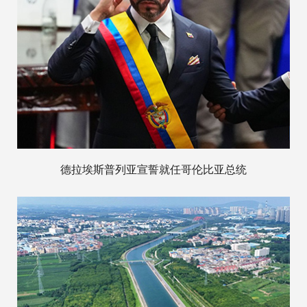
德拉埃斯普列亚宣誓就任哥伦比亚总统