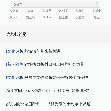
沈之荃
崔崑
顾诵芬
苏哲子
陈毓川
吴咸中
戴汝为
刘玉清
李幼平
魏正耀
吴德馨
孙玉
光明导读
[文化评析]
旅游演艺带来新机遇
[新闻随笔]
这场接力折射出向上向善社会力量
[文化评析]
民居类文物建筑如何平衡居住与保护
浙江富阳：优化创新生态，让科学家“如鱼得水”
岁月如歌 信短情长——从徐光耀的千封家书谈起