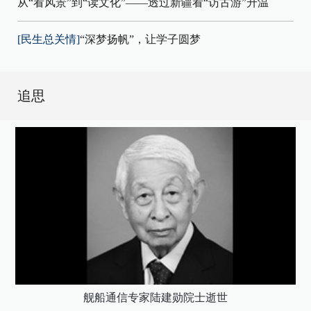
从“看风景”到“读文化”——透过新疆看“访古游”升温
[民生总关情]
“深梦扬帆”，让学子圆梦
追思
舰船通信专家陆建勋院士逝世