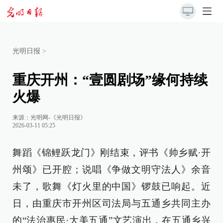
光明日报
>
重庆开州：“壹圆剧场”缘何持续
火爆
来源：
光明网-《光明日报》
2026-03-11 05:25
舞蹈《锦鲤跃龙门》刚结束，评书《帅乡赋·开
州颂》已开腔；说唱《争做文明守法人》余音
未了，歌舞《灯火里的中国》锣鼓已响起。近
日，由重庆市开州区司法局与五通乡共同主办
的“法治惠民·大美五通”文艺演出，在五通乡兴