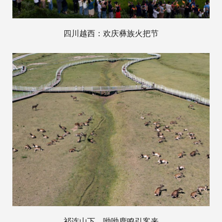
四川越西：欢庆彝族火把节
祁连山下，呦呦鹿鸣引客来