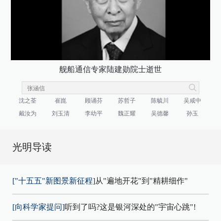
舰船通信专家陆建勋院士逝世
沈之荃
崔崑
顾诵芬
苏哲子
陈毓川
吴咸中
戴汝为
刘玉清
李幼平
魏正耀
吴德馨
孙玉
光明导读
["十五五"新图景新征程]
从"遍地开花"到"精耕细作"
[向科学家提问]
听到了吗?这是银河深处的"宇宙心跳"!