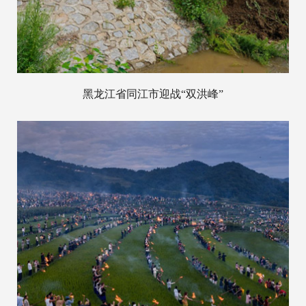
黑龙江省同江市迎战“双洪峰”