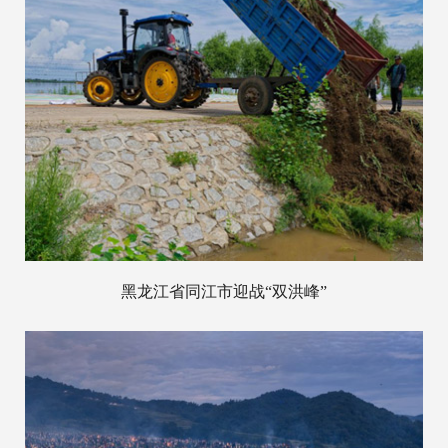
黑龙江省同江市迎战“双洪峰”