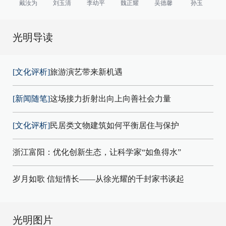
戴汝为
刘玉清
李幼平
魏正耀
吴德馨
孙玉
光明导读
[文化评析]
旅游演艺带来新机遇
[新闻随笔]
这场接力折射出向上向善社会力量
[文化评析]
民居类文物建筑如何平衡居住与保护
浙江富阳：优化创新生态，让科学家“如鱼得水”
岁月如歌 信短情长——从徐光耀的千封家书谈起
光明图片