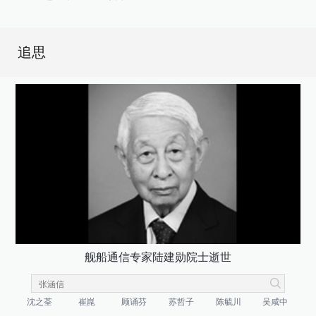
追思
舰船通信专家陆建勋院士逝世
沈之荃
崔崑
顾诵芬
苏哲子
陈毓川
吴咸中