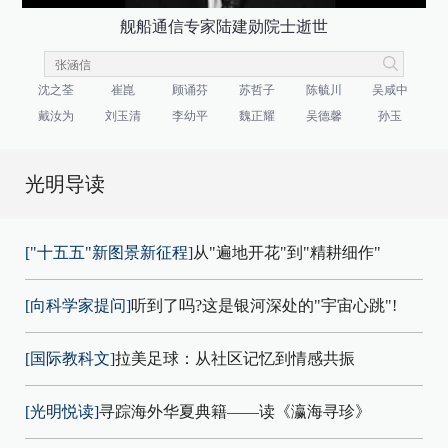
舰船通信专家陆建勋院士逝世
沈之荃
崔崑
顾诵芬
苏哲子
陈毓川
吴咸中
戴汝为
刘玉清
李幼平
魏正耀
吴德馨
孙玉
光明导读
["十五五"新图景新征程]
从"遍地开花"到"精耕细作"
[向科学家提问]
听到了吗?这是银河深处的"宇宙心跳"!
[国际教科文]
拉美足球：从社区记忆到情感共振
[光明悦读]
寻踪海外华夏典籍——读《瀛海寻珍》