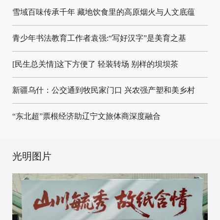
雪域百味传承千年 藏地饮食里的高原烟火与人文底蕴
青少年书法教育工作者袁强:“写好汉字”是美育之基
[民生总关情]这下方便了
轻装转场
别样的坝坝茶
新疆乌什：公交通到牧民家门口
兴农强产塑和美乡村
“东北超”票根经济助辽宁文旅体商深度融合
光明图片