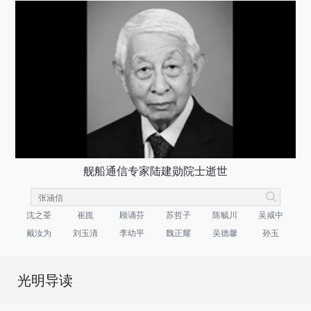
舰船通信专家陆建勋院士逝世
沈之荃
崔崑
顾诵芬
苏哲子
陈毓川
吴咸中
戴汝为
刘玉清
李幼平
魏正耀
吴德馨
孙玉
光明导读