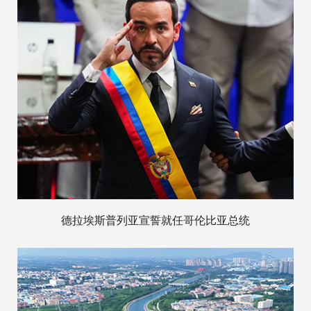
德拉埃斯普列亚宣誓就任哥伦比亚总统