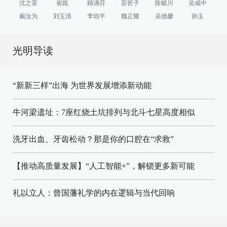
沈之荃
崔崑
顾诵芬
苏哲子
陈毓川
吴咸中
戴汝为
刘玉清
李幼平
魏正耀
吴德馨
孙玉
光明导读
“新新三样”出海 为世界发展增添新动能
牛河梁遗址：7座红烧土坑排列与北斗七星高度相似
洗牙出血、牙齿松动？那是你的口腔在“求救”
【推动高质量发展】“人工智能+”，解锁更多新可能
礼以立人：曾国藩礼学的内在逻辑与当代回响