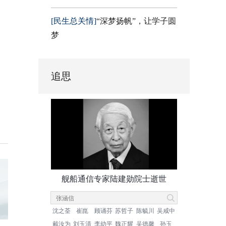
[民生总关情]
“深梦扬帆”，让学子圆
梦
追思
舰船通信专家陆建勋院士逝世
沈之荃
崔崑
顾诵芬
苏哲子
陈毓川
吴咸中
戴汝为
刘玉清
李幼平
魏正耀
吴德馨
孙玉