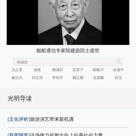
舰船通信专家陆建勋院士逝世
沈之荃
崔崑
顾诵芬
苏哲子
陈毓川
吴咸中
戴汝为
刘玉清
李幼平
魏正耀
吴德馨
孙玉
光明导读
[文化评析]
旅游演艺带来新机遇
[新闻随笔]
这场接力折射出向上向善社会力量