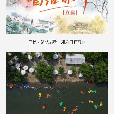
立秋：新秋启序，如风自在前行