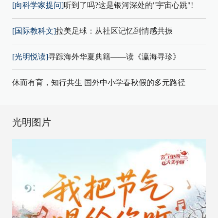
[向科学家提问]
听到了吗?这是银河深处的"宇宙心跳"!
[国际教科文]
拉美足球：从社区记忆到情感共振
[光明悦读]
寻踪海外华夏典籍——读《瀛海寻珍》
休而有育，知行共生 国外中小学春秋假的多元路径
光明图片