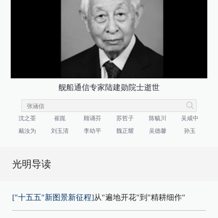
舰船通信专家陆建勋院士逝世
沈之荃
崔崑
顾诵芬
苏哲子
陈毓川
吴咸中
戴汝为
刘玉清
李幼平
魏正耀
吴德馨
孙玉
光明导读
["十五五"新图景新征程]
从"遍地开花"到"精耕细作"