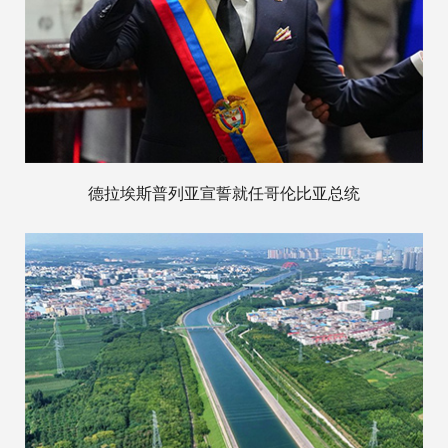
德拉埃斯普列亚宣誓就任哥伦比亚总统