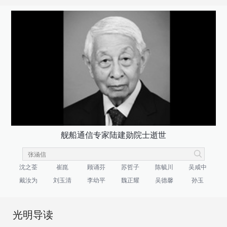
舰船通信专家陆建勋院士逝世
沈之荃
崔崑
顾诵芬
苏哲子
陈毓川
吴咸中
戴汝为
刘玉清
李幼平
魏正耀
吴德馨
孙玉
光明导读