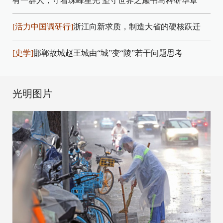
有一群人，守着珠峰星光
坚守世界之巅书写科研华章
[活力中国调研行]
浙江向新求质，制造大省的硬核跃迁
[史学]
邯郸故城赵王城由“城”变“陵”若干问题思考
光明图片