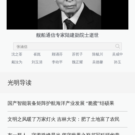
舰船通信专家陆建勋院士逝世
沈之荃
崔崑
顾诵芬
苏哲子
陈毓川
吴咸中
戴汝为
刘玉清
李幼平
魏正耀
吴德馨
孙玉
光明导读
国产智能装备矩阵护航海洋产业发展
“脆蜜”结硕果
文明之风暖了万家灯火
吉林大安：肥了土地富了农民