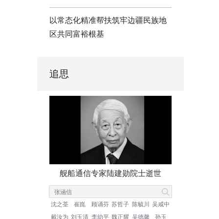
以常态化精准帮扶筑牢边疆民族地
区共同富裕根基
追思
舰船通信专家陆建勋院士逝世
沈之荃
崔崑
顾诵芬
苏哲子
陈毓川
吴咸中
戴汝为
刘玉清
李幼平
魏正耀
吴德馨
孙玉