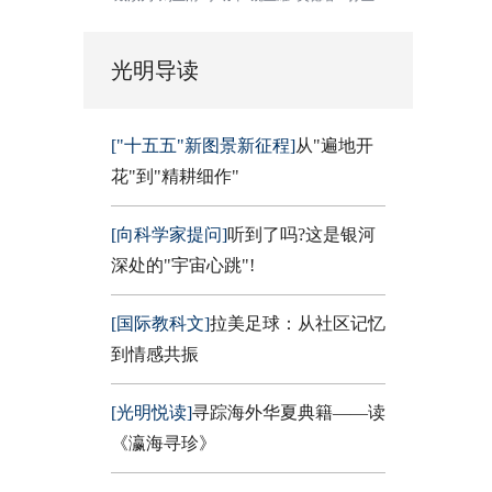
光明导读
["十五五"新图景新征程]
从"遍地开
花"到"精耕细作"
[向科学家提问]
听到了吗?这是银河
深处的"宇宙心跳"!
[国际教科文]
拉美足球：从社区记忆
到情感共振
[光明悦读]
寻踪海外华夏典籍——读
《瀛海寻珍》