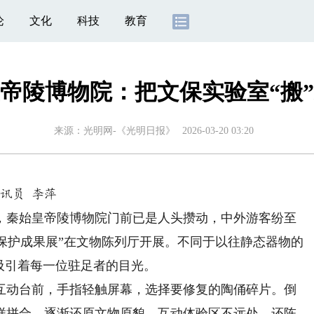
论
文化
科技
教育
帝陵博物院：把文保实验室“搬
来源：
光明网-《光明日报》
2026-03-20 03:20
讯员 李萍
秦始皇帝陵博物院门前已是人头攒动，中外游客纷至
技保护成果展”在文物陈列厅开展。不同于以往静态器物的
吸引着每一位驻足者的目光。
动台前，手指轻触屏幕，选择要修复的陶俑碎片。倒
样拼合，逐渐还原文物原貌。互动体验区不远处，还陈