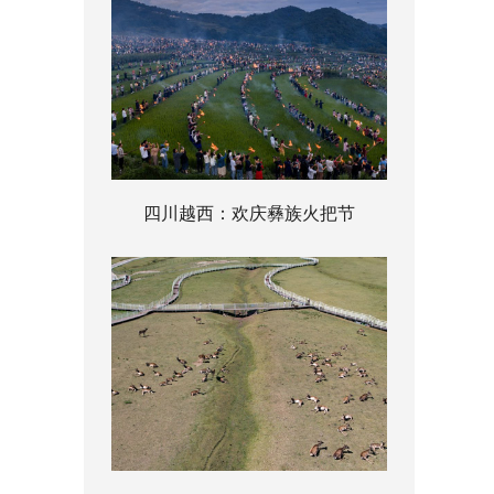
四川越西：欢庆彝族火把节