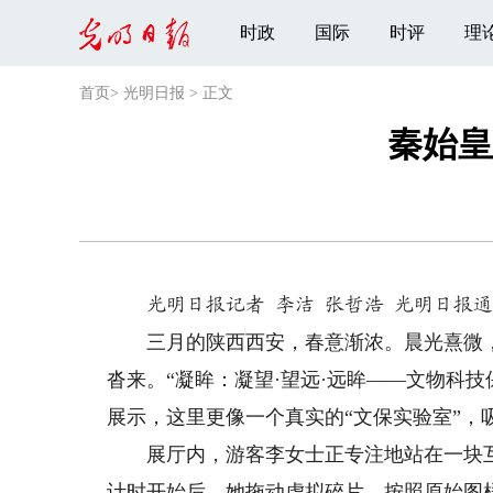
时政
国际
时评
理
首页
>
光明日报
>
正文
秦始皇
光明日报记者 李洁 张哲浩 光明日报通
三月的陕西西安，春意渐浓。晨光熹微，
沓来。“凝眸：凝望·望远·远眸——文物科
展示，这里更像一个真实的“文保实验室”，
展厅内，游客李女士正专注地站在一块互
计时开始后，她拖动虚拟碎片，按照原始图