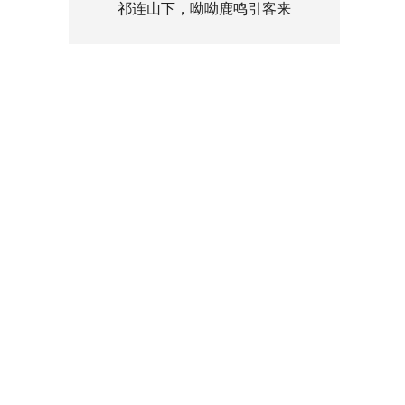
祁连山下，呦呦鹿鸣引客来