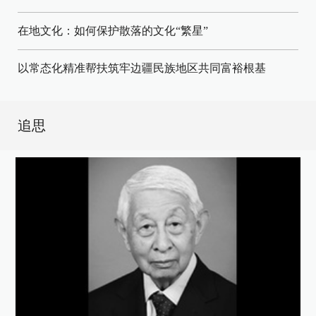
在地文化：如何保护散落的文化“繁星”
以常态化精准帮扶筑牢边疆民族地区共同富裕根基
追思