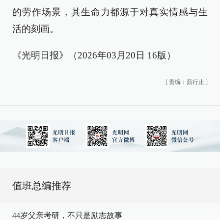
的劳作场景，其生命力都源于对真实情感与生
活的刻画。
《光明日报》（2026年03月20日 16版）
[
责编：茹行止
]
值班总编推荐
44岁父亲考研，不只是励志故事