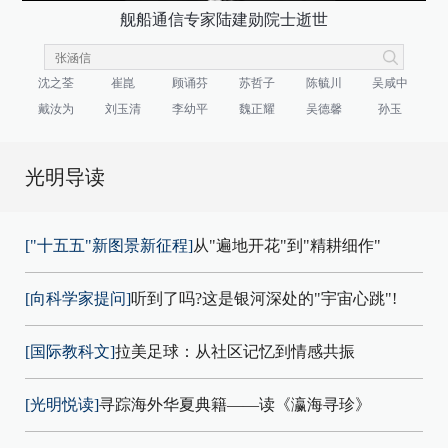
舰船通信专家陆建勋院士逝世
沈之荃
崔崑
顾诵芬
苏哲子
陈毓川
吴咸中
戴汝为
刘玉清
李幼平
魏正耀
吴德馨
孙玉
光明导读
["十五五"新图景新征程]
从"遍地开花"到"精耕细作"
[向科学家提问]
听到了吗?这是银河深处的"宇宙心跳"!
[国际教科文]
拉美足球：从社区记忆到情感共振
[光明悦读]
寻踪海外华夏典籍——读《瀛海寻珍》