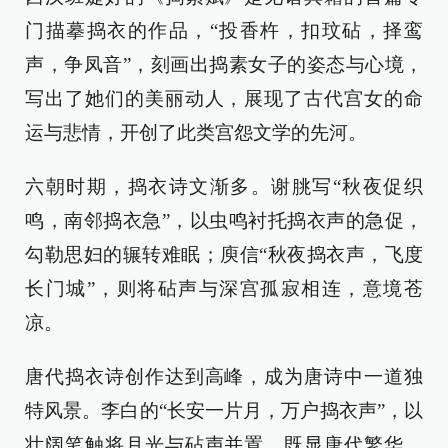
门描摹捣衣的作品，“投香杵，扣玟砧，择鸾
声，争凤音”，刻画出捣素女子的姿态与心境，
写出了她们的美丽动人，展现了古代宫女的命
运与悲情，开创了此类宫怨文学的先河。
六朝时期，捣衣诗文渐多。谢朓写“秋夜促织
鸣，南邻捣衣急”，以虫鸣衬托捣衣声的急促，
勾勒思妇的辗转难眠；庾信“秋夜捣衣声，飞度
长门城”，则将砧声与深宫孤寂相连，意境苍
凉。
唐代捣衣诗创作达到高峰，成为唐诗中一道独
特风景。李白的“长安一片月，万户捣衣声”，以
壮阔笔触将月光与砧声并置，既显唐代繁华，