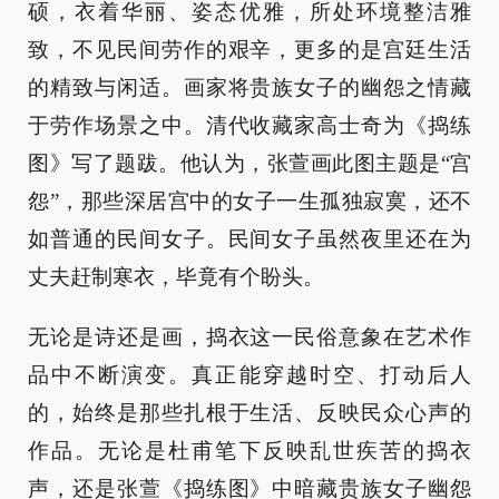
硕，衣着华丽、姿态优雅，所处环境整洁雅
致，不见民间劳作的艰辛，更多的是宫廷生活
的精致与闲适。画家将贵族女子的幽怨之情藏
于劳作场景之中。清代收藏家高士奇为《捣练
图》写了题跋。他认为，张萱画此图主题是“宫
怨”，那些深居宫中的女子一生孤独寂寞，还不
如普通的民间女子。民间女子虽然夜里还在为
丈夫赶制寒衣，毕竟有个盼头。
无论是诗还是画，捣衣这一民俗意象在艺术作
品中不断演变。真正能穿越时空、打动后人
的，始终是那些扎根于生活、反映民众心声的
作品。无论是杜甫笔下反映乱世疾苦的捣衣
声，还是张萱《捣练图》中暗藏贵族女子幽怨