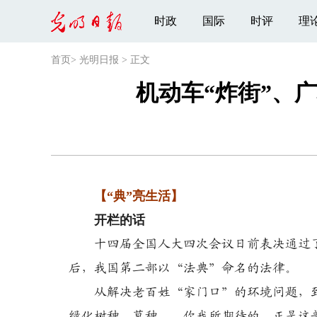
时政
国际
时评
理
首页
>
光明日报
>
正文
机动车“炸街”、
【“典”亮生活】
开栏的话
十四届全国人大四次会议日前表决通过了
后，我国第二部以“法典”命名的法律。
从解决老百姓“家门口”的环境问题，到
绿化树种、草种……你我所期待的，正是这