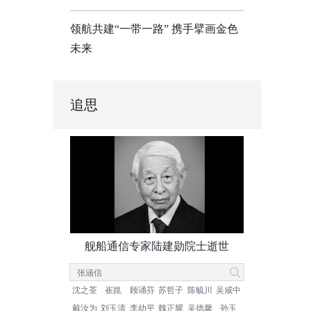
领航共建“一带一路” 携手擘画金色
未来
追思
舰船通信专家陆建勋院士逝世
沈之荃
崔崑
顾诵芬
苏哲子
陈毓川
吴咸中
戴汝为
刘玉清
李幼平
魏正耀
吴德馨
孙玉