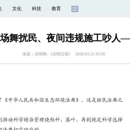
论
文化
科技
教育
广场舞扰民、夜间违规施工吵人
来源：
光明网-《光明日报》
2026-03-21 03:00
《中华人民共和国生态环境法典》。这是继民法典之
推动科学精准管理烧秸秆、落叶，再到规定科学选择
部法典切实回应的。