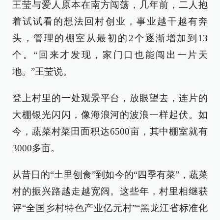
王莹与爱人原本在南方闯荡，几年前，二人抱
着试试看的想法回村创业，事业越干越有奔
头，管理的棚室从最初的2个逐渐增加到13
个。“回来才发现，家门口也能闯出一片天
地。”王莹说。
登上村里的一处观景平台，放眼望去，连片的
大棚银光闪闪，像海浪河的波浪一样起伏。如
今，蔬菜村菜田面积达6500亩，其中棚室就有
3000多亩。
从昔日的“土里刨食”到如今的“四季有菜”，蔬菜
村的振兴路越走越宽阔。这些年，村里相继获
评“全国乡村特色产业亿元村”“黑龙江省标准化