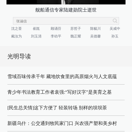
舰船通信专家陆建勋院士逝世
沈之荃
崔崑
顾诵芬
苏哲子
陈毓川
吴咸中
戴汝为
刘玉清
李幼平
魏正耀
吴德馨
孙玉
光明导读
雪域百味传承千年 藏地饮食里的高原烟火与人文底蕴
青少年书法教育工作者袁强:“写好汉字”是美育之基
[民生总关情]这下方便了
轻装转场
别样的坝坝茶
新疆乌什：公交通到牧民家门口
兴农强产塑和美乡村