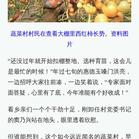
蔬菜村村民在查看大棚里西红柿长势。资料图
片
“还没过年就开始扣棚整地、选种育苗，这会儿
是最忙的时候！”年过七旬的惠德玉嗓门洪亮，
一边招呼大家往前凑，一边笑着说，“专家面对
面答疑，心里有了底，今年准能有个好收成！”
看乡亲们一个个干劲十足，刚卸任村党委书记
的窦乃兴站在地头，眼里透着欣慰。
但谁能想到，这个如今远近闻名的蔬菜村，早