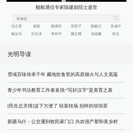
舰船通信专家陆建勋院士逝世
沈之荃
崔崑
顾诵芬
苏哲子
陈毓川
吴咸中
戴汝为
刘玉清
李幼平
魏正耀
吴德馨
孙玉
光明导读
雪域百味传承千年 藏地饮食里的高原烟火与人文底蕴
青少年书法教育工作者袁强:“写好汉字”是美育之基
[民生总关情]这下方便了
轻装转场
别样的坝坝茶
新疆乌什：公交通到牧民家门口
兴农强产塑和美乡村