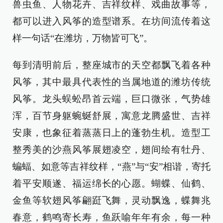
兽虫鱼、人物花卉、吉祥纹样、戏曲故事等，
都可以进入风筝的造型谱系。在坊间流传着这
样一句话“在潍坊，万物皆可飞”。
每到清明前后，整座城市的天空都飘飞着各种
风筝，其中最具代表性的当属地道的潍坊传统
风筝。龙头蜈蚣昂首云端，巨口微张，气势雄
浑，百节身躯蜿蜒舒展，寓意龙腾盛世、吉祥
安康，也象征着蒸蒸日上的蓬勃生机。造型工
整秀美的沙燕风筝展翅凌空，翅间绘有牡丹、
蝙蝠、如意等吉祥纹样，“燕”与“安”相谐，寄托
着平安顺遂、福运绵长的心愿。蝴蝶、仙鹤、
金鱼等软翅风筝翩跹飞舞，灵动飘逸，蝶舞兆
春意，鹤鸣寄长寿，鱼跃喻年年有余，每一种