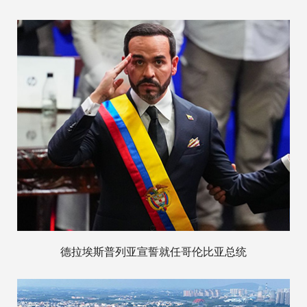
德拉埃斯普列亚宣誓就任哥伦比亚总统