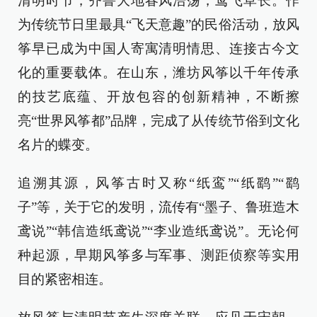
清明时节，齐鲁大地春风浩荡，鸢飞草长。作
为传统节日里最具“飞天意趣”的民俗活动，放风
筝早已成为中国人寄寓清明情思、连接古今文
化的重要载体。在山东，潍坊风筝以千年传承
的技艺底蕴、开放包容的创新精神，不断擦
亮“世界风筝都”品牌，完成了从传统节俗到文化
名片的蝶变。
追溯其源，风筝古时又称“纸鸾”“纸鹞”“鹞
子”等，关于它的发明，流传有“墨子、鲁班造木
鸢说”“韩信造纸鸢说”“李业造纸鸢说”。无论何
种起源，早期风筝多与军事、测距侦察等实用
目的紧密相连。