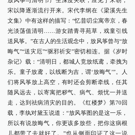
放风筝与清明节产生深度关联，应见于宋朝，
宋以降逐渐流行开来。宋代李纲在《梁溪先生
文集》中有这样的描写：“忆昔叨尘寓帝京，春
光淡荡值清明……游女踏青寻苑草，戏童引线
送风筝。”在古人的生活观念中，放风筝曾与“放
晦气”“送灾厄”“驱邪祈安”密切相连。据《岁时
杂记》载：“清明日，都城人竞放纸鸢，牵拽为
乐。童子放鸢，以线断为吉，谓‘放晦气’”。人
们将风筝放上高空，有时还会剪断牵线，任其
随风远去，以寄寓把秽气、病气、烦忧一并送
走，达到祛病消灾的目的。《红楼梦》第70回
载，李纨对黛玉说道：“放风筝图的是这一乐，
所以有说放晦气，你更该多放些，把你这病根
儿都带了去就好了。”也从侧面印证了这一说