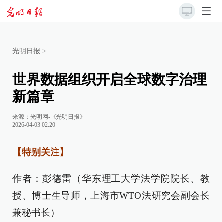
光明日报
>
世界数据组织开启全球数字治理
新篇章
来源：
光明网-《光明日报》
2026-04-03 02:20
【特别关注】
作者：彭德雷（华东理工大学法学院院长、教
授、博士生导师，上海市WTO法研究会副会长
兼秘书长）