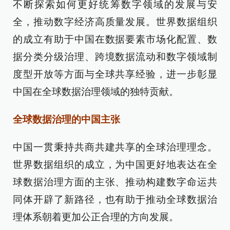
不断探索如何更好统筹数字领域的发展与安
全，推动数字经济高质量发展。世界数据组织
的成立有助于中国在数据要素市场化配置、数
据分类分级治理、跨境数据流动和数字领域制
度型开放等方面与全球共享经验，进一步彰显
中国在全球数据治理领域的独特贡献。
全球数据治理的中国主张
中国一贯秉持共商共建共享的全球治理理念。
世界数据组织的成立，为中国更好地表达在全
球数据治理方面的主张、推动构建数字命运共
同体开辟了新路径，也有助于推动全球数据治
理体系朝着更加公正合理的方向发展。