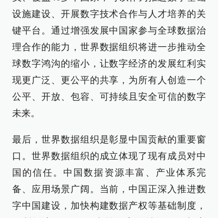
设施建设、开展数字技术合作与人才培养的关
键平台。通过增强发展中国家参与全球数据治
理合作的能力，世界数据组织将进一步推动全
球数字鸿沟的缩小，让数字经济的发展红利实
现更广泛、更公平的共享，为所有人创造一个
公平、开放、包容、可持续且安全可信的数字
未来。
最后，世界数据组织是彰显中国贡献的重要窗
口。世界数据组织的成立体现了现有成员对中
国的信任。中国数据资源丰富、产业体系完
备、应用场景广阔。当前，中国正深入推进数
字中国建设，加快构建数据产权等基础制度，