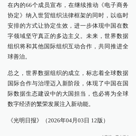
在内的66个成员宣布，在继续推动《电子商务
协定》纳入世贸组织法律框架的同时，以临时
安排的方式让协定生效，进一步体现中国在数
字领域坚守真正的多边主义。未来，世界数据
组织将和其他国际组织互动合作，共同推进全
球善治。
总之，世界数据组织的成立，标志着全球数据
国际合作与治理迈入新阶段，体现了中国在国
际数据生态建设中的大国担当，也必将为全球
数字经济的繁荣发展注入新动能。
《光明日报》（2026年04月03日 12版）