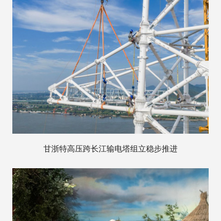
甘浙特高压跨长江输电塔组立稳步推进