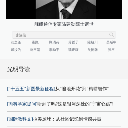
舰船通信专家陆建勋院士逝世
沈之荃
崔崑
顾诵芬
苏哲子
陈毓川
吴咸中
戴汝为
刘玉清
李幼平
魏正耀
吴德馨
孙玉
光明导读
["十五五"新图景新征程]
从"遍地开花"到"精耕细作"
[向科学家提问]
听到了吗?这是银河深处的"宇宙心跳"!
[国际教科文]
拉美足球：从社区记忆到情感共振