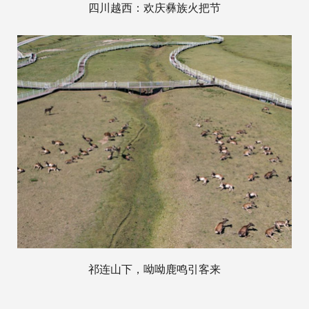
四川越西：欢庆彝族火把节
祁连山下，呦呦鹿鸣引客来