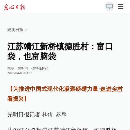
光明日报
>
江苏靖江新桥镇德胜村：富口
袋，也富脑袋
来源：
光明网-《光明日报》
2026-04-08 03:55
【为推进中国式现代化凝聚磅礴力量·
走进乡村
看振兴
】
光明日报记者
杜倩 苏雁