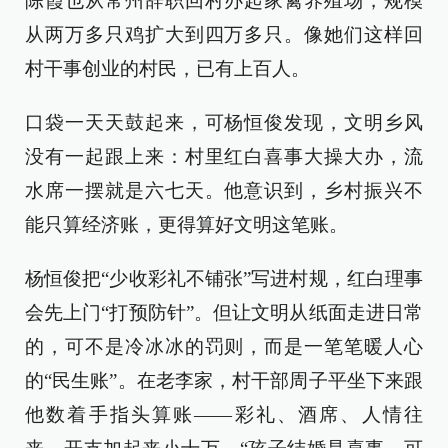
陈霞也从常州辞职回村办起家禽养殖场，规模
从两万多只鸡扩大到四万多只。像她们这样回
村干事创业的村民，已有上百人。
口袋一天天鼓起来，可杨恒俊发现，文明乡风
没有一起跟上来：村里红白喜事大操大办，流
水席一摆就是六七天。他意识到，乡村振兴不
能只算经济账，更得算好文明这笔账。
杨恒俊把“少收彩礼不铺张”写进村规，红白理事
会先上门“打预防针”。但让文明从纸面走进日常
的，可不是冷冰冰的罚则，而是一笔笔暖人心
的“民生账”。在老李家，村干部周子平坐下来跟
他数着手指头算账——彩礼、酒席、人情往