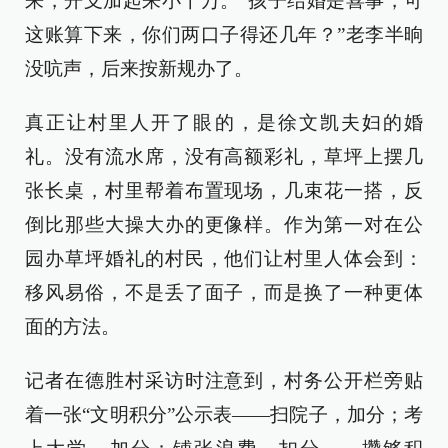
来，开支加起来小十万。“孩子结婚是喜事，可
这账算下来，你们两口子得还几年？”老李半晌
没吭声，后来按新规办了。
真正让村里人开了眼的，是徐文凯夫妇的婚
礼。没有流水席，没有高额彩礼，草坪上摆几
张长桌，村里帮着布置现场，几束花一搭，反
倒比那些大操大办的更像样。作为第一对在公
园办草坪婚礼的村民，他们让村里人体会到：
移风易俗，不是丢了面子，而是换了一种更体
面的方法。
记者在德胜村采访时注意到，村务公开栏旁贴
着一张“文明积分”公示表——扫院子，加分；考