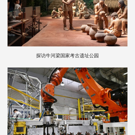
探访牛河梁国家考古遗址公园