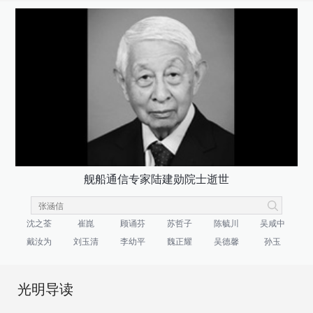
舰船通信专家陆建勋院士逝世
沈之荃
崔崑
顾诵芬
苏哲子
陈毓川
吴咸中
戴汝为
刘玉清
李幼平
魏正耀
吴德馨
孙玉
光明导读