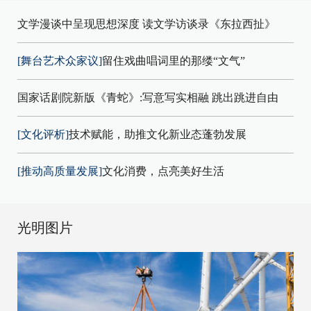
文学漫谈中呈现思想深度 读文学访谈录《东拉西扯》
[舞台艺术众家议]
留住戏曲唱词里的那缕“文气”
国家话剧院新版《青蛇》:写意写实相融 跳出跳进自由
[文化评析]
技术赋能，助推文化新业态蓬勃发展
[推动高质量发展]
文化消费，点亮美好生活
光明图片