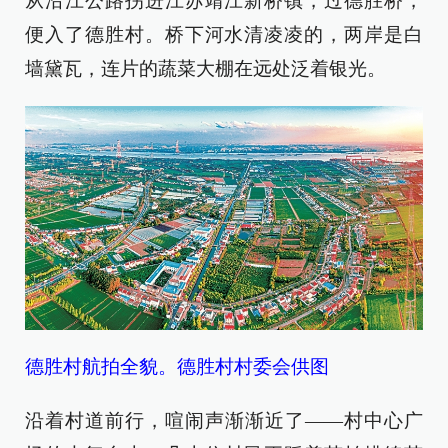
从沿江公路拐进江苏靖江新桥镇，过德胜桥，
便入了德胜村。桥下河水清凌凌的，两岸是白
墙黛瓦，连片的蔬菜大棚在远处泛着银光。
德胜村航拍全貌。德胜村村委会供图
沿着村道前行，喧闹声渐渐近了——村中心广