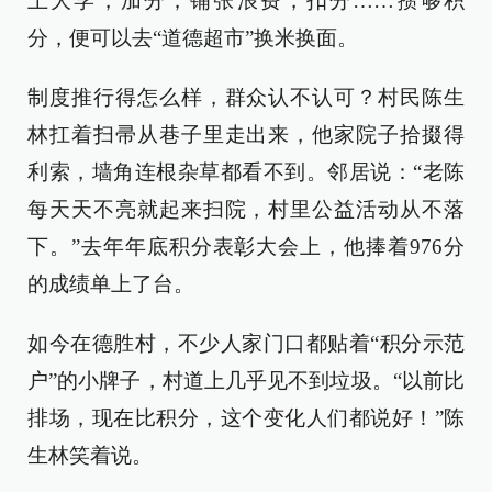
上大学，加分；铺张浪费，扣分……攒够积
分，便可以去“道德超市”换米换面。
制度推行得怎么样，群众认不认可？村民陈生
林扛着扫帚从巷子里走出来，他家院子拾掇得
利索，墙角连根杂草都看不到。邻居说：“老陈
每天天不亮就起来扫院，村里公益活动从不落
下。”去年年底积分表彰大会上，他捧着976分
的成绩单上了台。
如今在德胜村，不少人家门口都贴着“积分示范
户”的小牌子，村道上几乎见不到垃圾。“以前比
排场，现在比积分，这个变化人们都说好！”陈
生林笑着说。