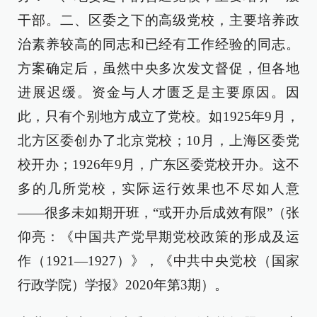
干部。二、区委之下的高级党校，主要培养政
治素养较高的同志和已经有工作经验的同志。
方案确定后，虽然中央多次发文督促，但各地
进展迟缓。资金与人才匮乏是主要原因。因
此，只有个别地方成立了党校。如1925年9月，
北方区委创办了北京党校；10月，上海区委党
校开办；1926年9月，广东区委党校开办。这不
多的几所党校，实际运行效果也不尽如人意
——很多未如期开班，“或开办后成效有限”（张
仰亮：《中国共产党早期党校政策的形成及运
作（1921—1927）》，《中共中央党校（国家
行政学院）学报》2020年第3期）。