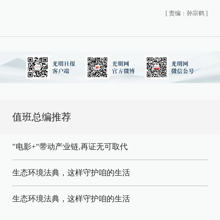
[
责编：孙宗鹤
]
值班总编推荐
"电影+"带动产业链,再证无可取代
生态环境法典，这样守护咱的生活
生态环境法典，这样守护咱的生活