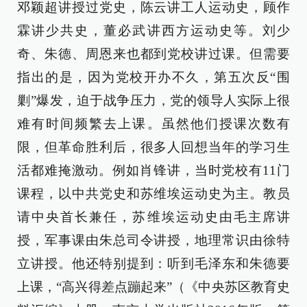
邓颖超讲授过党史，陈云讲工人运动史，顾作
霖讲少共史，董必武讲西方运动史等。刘少
奇、朱德、周恩来也都到党校讲过课。但需要
指出的是，因为党校开办不久，第五次反“围
剿”爆发，迫于战争压力，党的领导人实际上很
难有时间频繁去上课。虽然他们授课次数有
限，但革命胜利后，很多人回想当年的学习生
活都难掩激动。例如肖锋讲，当时党校有11门
课程，以中共党史和苏维埃运动史为主。教员
请中央首长兼任，苏维埃运动史由毛主席讲
授，军事课由朱总司令讲授，地理常识由徐特
立讲授。他还特别提到：听到毛泽东和朱德要
上课，“高兴得差点蹦起来”（《中央苏区教育史