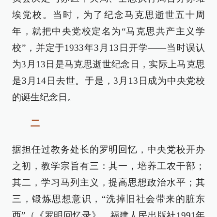
埃党校。当时，为了纪念马克思逝世五十周
年，就把中央党校定名为“马克思共产主义学
校”，并定于1933年3月13日开学——当时误认
为3月13日是马克思逝世纪念日，实际上马克思
是3月14日去世。于是，3月13日成为中央党校
的诞生纪念日。
二
据担任过教务处长的罗明回忆，中央党校开办
之初，教学宗旨有三：其一，培养工农干部；
其二，学习马列主义，提高思想政治水平；其
三，锻炼思想意识，“洗掉旧社会带来的脏东
西”（《罗明回忆录》，福建人民出版社1991年