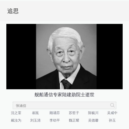
追思
舰船通信专家陆建勋院士逝世
沈之荃
崔崑
顾诵芬
苏哲子
陈毓川
吴咸中
戴汝为
刘玉清
李幼平
魏正耀
吴德馨
孙玉