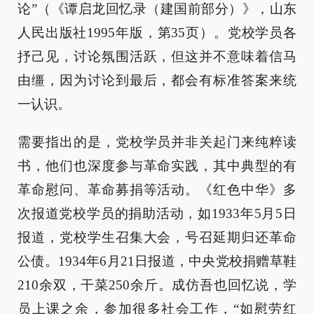
论”（《谭启龙回忆录（建国前部分）》，山东
人民出版社1995年版，第35页）。党校学员各
抒己见，讨论氛围活跃，但这并不意味着信马
由缰，因为讨论到最后，都会有标准答案来统
一认识。
需要指出的是，党校学员并非关起门来纯粹读
书，他们也深度参与革命实践，其中典型的有
革命慰问、革命募捐等活动。《红色中华》多
次报道党校学员的捐助活动，如1933年5月5日
报道，党校学生召集大会，号召延期归还革命
公债。1934年6月21日报道，中央党校捐赠草鞋
210余双，干菜250余斤。成仿吾也回忆说，学
员上课之余，参加很多社会工作，“如慰劳红