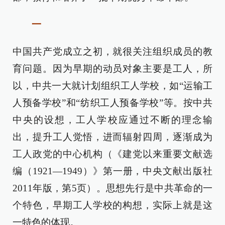
一
中国共产党成立之初，就很关注组织成员的教
育问题。因为早期的动员对象主要是工人，所
以，中共一大就计划组织工人学校，如“运输工
人预备学校”和“纺织工人预备学校”等。按中共
中央的设想，工人学校应通过不断的理念输
出，提升工人觉悟，进而辐射四周，逐渐成为
工人政党的中心机构（《建党以来重要文献选
编（1921—1949）》第一册，中央文献出版社
2011年版，第5页）。思想先行是中共革命的一
个特色，早期工人学校的构想，实际上就是这
一特色的体现。