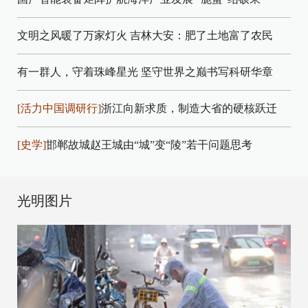
文明之风暖了万家灯火
吉林大安：肥了土地富了农民
有一群人，守着珠峰星光
坚守世界之巅书写科研华章
[活力中国调研行]
浙江向新求质，制造大省的硬核跃迁
[史学]
邯郸故城赵王城由“城”变“陵”若干问题思考
光明图片