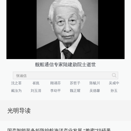
舰船通信专家陆建勋院士逝世
沈之荃
崔崑
顾诵芬
苏哲子
陈毓川
吴咸中
戴汝为
刘玉清
李幼平
魏正耀
吴德馨
孙玉
光明导读
国产智能装备矩阵护航海洋产业发展
“脆蜜”结硕果