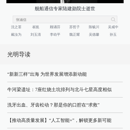
舰船通信专家陆建勋院士逝世
沈之荃
崔崑
顾诵芬
苏哲子
陈毓川
吴咸中
戴汝为
刘玉清
李幼平
魏正耀
吴德馨
孙玉
光明导读
“新新三样”出海 为世界发展增添新动能
牛河梁遗址：7座红烧土坑排列与北斗七星高度相似
洗牙出血、牙齿松动？那是你的口腔在“求救”
【推动高质量发展】“人工智能+”，解锁更多新可能