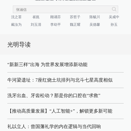
沈之荃
崔崑
顾诵芬
苏哲子
陈毓川
吴咸中
戴汝为
刘玉清
李幼平
魏正耀
吴德馨
孙玉
光明导读
“新新三样”出海 为世界发展增添新动能
牛河梁遗址：7座红烧土坑排列与北斗七星高度相似
洗牙出血、牙齿松动？那是你的口腔在“求救”
【推动高质量发展】“人工智能+”，解锁更多新可能
礼以立人：曾国藩礼学的内在逻辑与当代回响