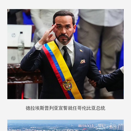
德拉埃斯普列亚宣誓就任哥伦比亚总统