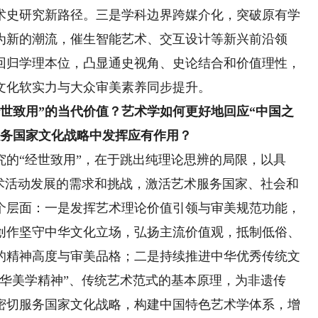
术史研究新路径。三是学科边界跨媒介化，突破原有学
为新的潮流，催生智能艺术、交互设计等新兴前沿领
回归学理本位，凸显通史视角、史论结合和价值理性，
文化软实力与大众审美素养同步提升。
致用”的当代价值？艺术学如何更好地回应“中国之
服务国家文化战略中发挥应有作用？
究的“经世致用”，在于跳出纯理论思辨的局限，以具
艺术活动发展的需求和挑战，激活艺术服务国家、社会和
个层面：一是发挥艺术理论价值引领与审美规范功能，
创作坚守中华文化立场，弘扬主流价值观，抵制低俗、
的精神高度与审美品格；二是持续推进中华优秀传统文
华美学精神”、传统艺术范式的基本原理，为非遗传
密切服务国家文化战略，构建中国特色艺术学体系，增