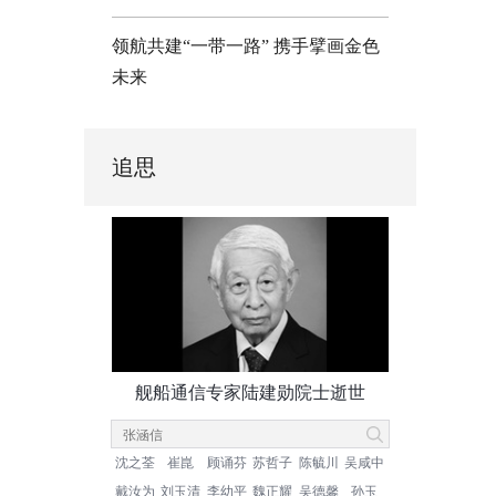
领航共建“一带一路” 携手擘画金色
未来
追思
舰船通信专家陆建勋院士逝世
沈之荃
崔崑
顾诵芬
苏哲子
陈毓川
吴咸中
戴汝为
刘玉清
李幼平
魏正耀
吴德馨
孙玉