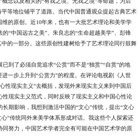
概念以及相关的“有我之境、无我之境”等命题，为后
范畴平等地位铺平了道路。当代中国普通观众提起古典艺术
国维的原创。近10年来，也有一大批艺术理论和美学学
的“中国远古之美”、朱良志的“生命超越美学”、彭锋
是其中的一部分。这些原创性建树给予了艺术理论同行鼓舞
了必须自觉追求“公赏”而不是“独赏”“自赏”的地
要进一步上升到“公赏力”的程度。在评论电视剧《人世
“心性现实主义”去概括，发现外来现实主义来到中国后
心性现实主义范式，同时反映了现实主义和中国心性论
长期影响，我想到激活中国的“文心”传统，提出“文心
“文心”传统同外来美学体系形成对话。我这些个人探索还
协同努力，中国艺术学者完全有可能在中国艺术学的原