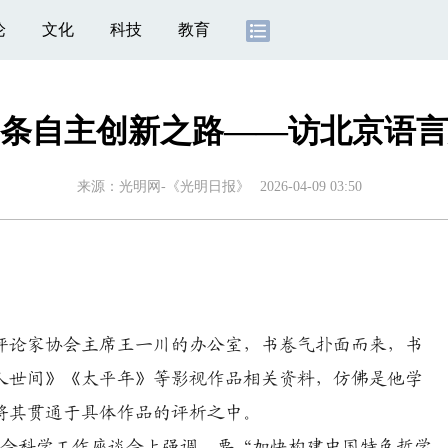
论
文化
科技
教育
条自主创新之路——访北京语言
来源：
光明网-《光明日报》
2026-04-09 03:50
评论家协会主席王一川的办公室，书卷气扑面而来，书
人世间》《太平年》等影视作品相关资料，仿佛是他学
将其贯通于具体作品的评析之中。
社会科学工作座谈会上强调，要“加快构建中国特色哲学