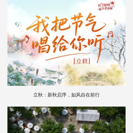
立秋：新秋启序，如风自在前行