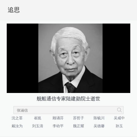
追思
舰船通信专家陆建勋院士逝世
沈之荃
崔崑
顾诵芬
苏哲子
陈毓川
吴咸中
戴汝为
刘玉清
李幼平
魏正耀
吴德馨
孙玉